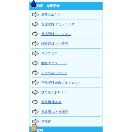
液肥・微量要素
海藻のエキス
普通肥料 アミノ５０Ｒ
普通肥料 ライフイン
珪酸資材 ケイ酸液
マグプラス
酢酸マグジェット
ミネラルジェット
特殊肥料 酢酸カルジェット
鉄力あくあＦ１０
農業用 水あめ
農業用 ぶどう糖液
精糖蜜
肥料