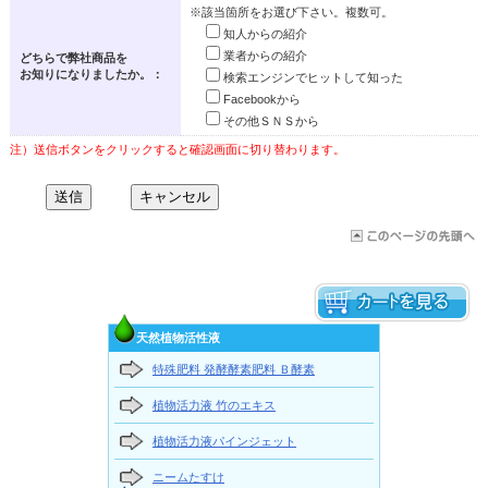
※該当箇所をお選び下さい。複数可。
知人からの紹介
業者からの紹介
どちらで弊社商品を
お知りになりましたか。：
検索エンジンでヒットして知った
Facebookから
その他ＳＮＳから
注）送信ボタンをクリックすると確認画面に切り替わります。
天然植物活性液
特殊肥料 発酵酵素肥料 Ｂ酵素
植物活力液 竹のエキス
植物活力液パインジェット
ニームたすけ