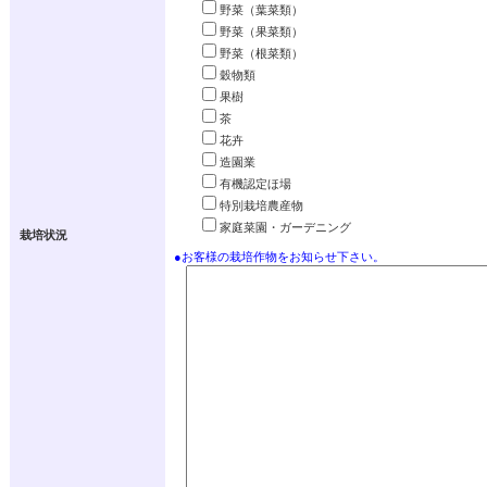
野菜（葉菜類）
野菜（果菜類）
野菜（根菜類）
穀物類
果樹
茶
花卉
造園業
有機認定ほ場
特別栽培農産物
家庭菜園・ガーデニング
栽培状況
●お客様の栽培作物をお知らせ下さい。