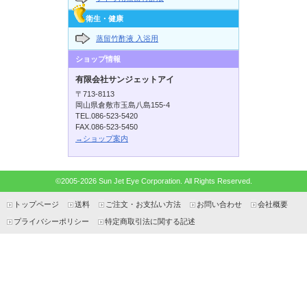
衛生・健康
蒸留竹酢液 入浴用
ショップ情報
有限会社サンジェットアイ
〒713-8113
岡山県倉敷市玉島八島155-4
TEL.086-523-5420
FAX.086-523-5450
→ショップ案内
©2005-2026 Sun Jet Eye Corporation. All Rights Reserved.
トップページ
送料
ご注文・お支払い方法
お問い合わせ
会社概要
プライバシーポリシー
特定商取引法に関する記述