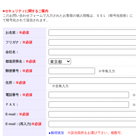
■セキュリティに関するご案内
このお問い合わせフォームで入力されたお客様の個人情報は、ＳＳＬ（暗号化技術）に
て暗号化されて送信されます。
お名前：
※必須
フリガナ：
※必須
会社名：
都道府県名：
※必須
郵便番号：
※必須
※半角入力
住所：
※必須
※全角入力
電話番号：
※必須
※
ＦＡＸ：
※
E-mail：
※必須
E-mail：(再入力)
※必須
●栽培状況
※該当箇所をお選び下さい。複数可。